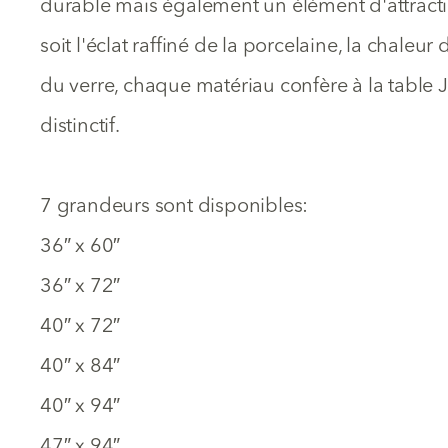
durable mais également un élément d'attracti
soit l'éclat raffiné de la porcelaine, la chaleur
du verre, chaque matériau confère à la table 
distinctif.
7 grandeurs sont disponibles:
36″ x 60″
36″ x 72″
40″ x 72″
40″ x 84″
40″ x 94″
47″ x 94″