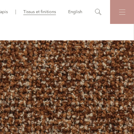
apis
Tissus et finitions
English