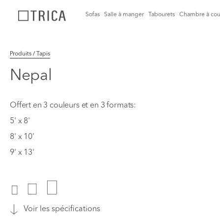
Sofas
Salle à manger
Tabourets
Chambre à cou
Produits / Tapis
Nepal
Offert en 3 couleurs et en 3 formats:
5' x 8'
8' x 10'
9' x 13'
Voir les spécifications